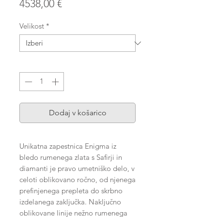
Price
4538,00 €
Velikost
*
Količina
*
Dodaj v košarico
Unikatna zapestnica Enigma iz
bledo rumenega zlata s Safirji in
diamanti je pravo umetniško delo, v
celoti oblikovano ročno, od njenega
prefinjenega prepleta do skrbno
izdelanega zaključka. Naključno
oblikovane linije nežno rumenega