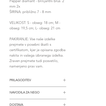
Pepper diamant - brilijantni brus 2
mm 2x
ŠIRINA: približno 7 - 8 mm
VELIKOST: S - obseg: 18 cm; M -
obseg: 19,5 cm; L- obseg: 21 cm
PAKIRANJE: Vse naše izdelke
prejmete v posebni škatli s
certifikatom, kjer je opisana zgodba
nakita in vašega izbranega izdelka.
Zraven prejmete tudi posvetilo,
namenjeno prav vam.
PRILAGODITEV
Tvoje zadovoljstvo nam veliko
NAVODILA ZA NEGO
pomeni. V primeru kakršnih koli
težav po prejemu našega kosa, te
* Izdelek je zaželjeno prinesti enkrat
prosimo, da nas kontaktiraš.
DOSTAVA