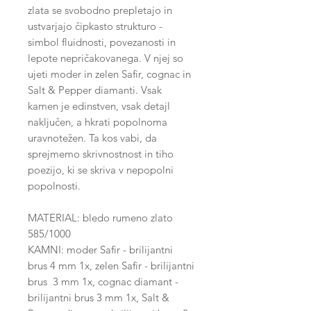
zlata se svobodno prepletajo in
ustvarjajo čipkasto strukturo -
simbol fluidnosti, povezanosti in
lepote nepričakovanega. V njej so
ujeti moder in zelen Safir, cognac in
Salt & Pepper diamanti. Vsak
kamen je edinstven, vsak detajl
naključen, a hkrati popolnoma
uravnotežen. Ta kos vabi, da
sprejmemo skrivnostnost in tiho
poezijo, ki se skriva v nepopolni
popolnosti.
MATERIAL: bledo rumeno zlato
585/1000
KAMNI: moder Safir - brilijantni
brus 4 mm 1x, zelen Safir - brilijantni
brus 3 mm 1x, cognac diamant -
brilijantni brus 3 mm 1x, Salt &