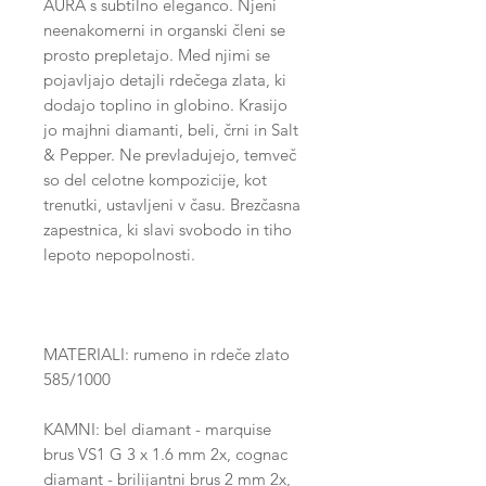
AURA s subtilno eleganco. Njeni
neenakomerni in organski členi se
prosto prepletajo. Med njimi se
pojavljajo detajli rdečega zlata, ki
dodajo toplino in globino. Krasijo
jo majhni diamanti, beli, črni in Salt
& Pepper. Ne prevladujejo, temveč
so del celotne kompozicije, kot
trenutki, ustavljeni v času. Brezčasna
zapestnica, ki slavi svobodo in tiho
lepoto nepopolnosti.
MATERIALI: rumeno in rdeče zlato
585/1000
KAMNI: bel diamant - marquise
brus VS1 G 3 x 1.6 mm 2x, cognac
diamant - brilijantni brus 2 mm 2x,