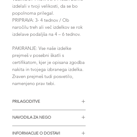
izdelali v tvoji velikosti, da se bo
popolnoma prilegal.
PRIPRAVA: 3- 4 tednov / Ob
naročilu treh ali več izdelkov se rok
izdelave podaljša na 4 – 6 tednov.
PAKIRANJE: Vse naše izdelke
prejmeš v posebni škatli s
certifikatom, kjer je opisana zgodba
nakita in tvojega izbranega izdelka.
Zraven prejmeš tudi posvetilo,
namenjeno prav tebi.
PRILAGODITVE
Na voljo z različnimi velikostmi
NAVODILA ZA NEGO
diamantov, moissaniti ali drugih
dragih kamnov. Na voljo tudi v
* Termalna voda lahko kemično
srebru ali drugih barvah zlata.
INFORMACIJE O DOSTAVI
reagira s kovino. Pred obiskom