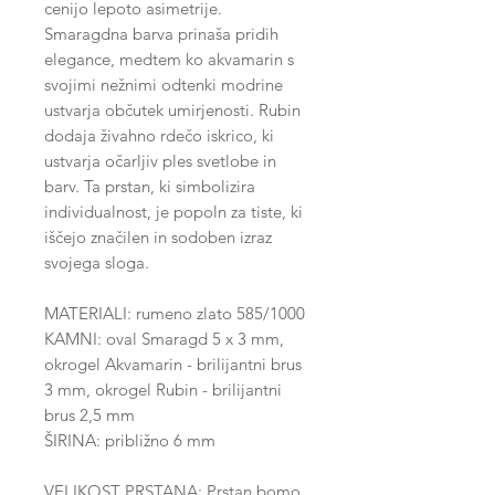
cenijo lepoto asimetrije.
Smaragdna barva prinaša pridih
elegance, medtem ko akvamarin s
svojimi nežnimi odtenki modrine
ustvarja občutek umirjenosti. Rubin
dodaja živahno rdečo iskrico, ki
ustvarja očarljiv ples svetlobe in
barv. Ta prstan, ki simbolizira
individualnost, je popoln za tiste, ki
iščejo značilen in sodoben izraz
svojega sloga.
MATERIALI: rumeno zlato 585/1000
KAMNI: oval Smaragd 5 x 3 mm,
okrogel Akvamarin - brilijantni brus
3 mm, okrogel Rubin - brilijantni
brus 2,5 mm
ŠIRINA: približno 6 mm
VELIKOST PRSTANA: Prstan bomo