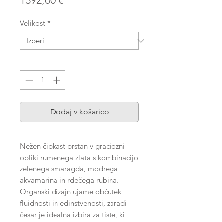
1392,00 €
Velikost
*
Količina
*
Dodaj v košarico
Nežen čipkast prstan v graciozni
obliki rumenega zlata s kombinacijo
zelenega smaragda, modrega
akvamarina in rdečega rubina.
Organski dizajn ujame občutek
fluidnosti in edinstvenosti, zaradi
česar je idealna izbira za tiste, ki