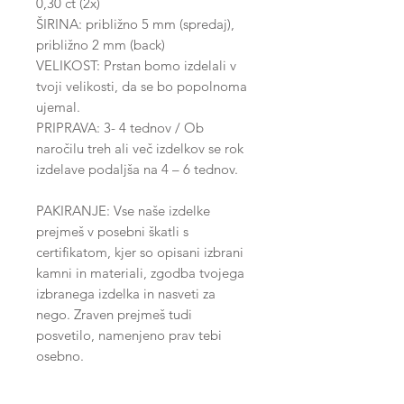
0,30 ct (2x)
ŠIRINA: približno 5 mm (spredaj),
približno 2 mm (back)
VELIKOST: Prstan bomo izdelali v
tvoji velikosti, da se bo popolnoma
ujemal.
PRIPRAVA: 3- 4 tednov / Ob
naročilu treh ali več izdelkov se rok
izdelave podaljša na 4 – 6 tednov.
PAKIRANJE: Vse naše izdelke
prejmeš v posebni škatli s
certifikatom, kjer so opisani izbrani
kamni in materiali, zgodba tvojega
izbranega izdelka in nasveti za
nego. Zraven prejmeš tudi
posvetilo, namenjeno prav tebi
osebno.