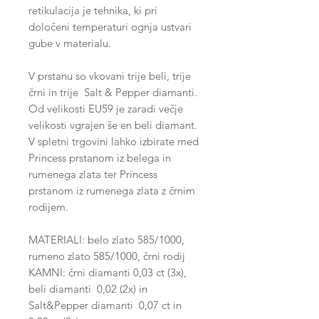
retikulacija je tehnika, ki pri
določeni temperaturi ognja ustvari
gube v materialu.
V prstanu so vkovani trije beli, trije
črni in trije Salt & Pepper diamanti.
Od velikosti EU59 je zaradi večje
velikosti vgrajen še en beli diamant.
V spletni trgovini lahko izbirate med
Princess prstanom iz belega in
rumenega zlata ter Princess
prstanom iz rumenega zlata z črnim
rodijem.
MATERIALI: belo zlato 585/1000,
rumeno zlato 585/1000, črni rodij
KAMNI: črni diamanti 0,03 ct (3x),
beli diamanti 0,02 (2x) in
Salt&Pepper diamanti 0,07 ct in