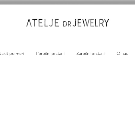
Nakit po meri
Poročni prstani
Zaročni prstani
O nas