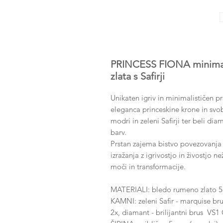
PRINCESS FIONA minimali
zlata s Safirji
Unikaten igriv in minimalističen p
eleganca princeskine krone in svob
modri in zeleni Safirji ter beli dia
barv.
Prstan zajema bistvo povezovanja
izražanja z igrivostjo in živostjo 
moči in transformacije.
MATERIALI: bledo rumeno zlato 
KAMNI: zeleni Safir - marquise bru
2x, diamant - brilijantni brus VS