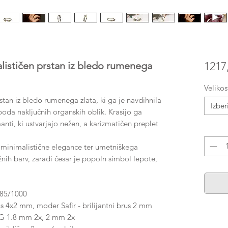
stičen prstan iz bledo rumenega
1217
Velikos
rstan iz bledo rumenega zlata, ki ga je navdihnila
Izber
oda naključnih organskih oblik. Krasijo ga
manti, ki ustvarjajo nežen, a karizmatičen preplet
Količin
 minimalistične elegance ter umetniškega
nežnih barv, zaradi česar je popoln simbol lepote,
585/1000
s 4x2 mm, moder Safir - brilijantni brus 2 mm
1 G 1.8 mm 2x, 2 mm 2x