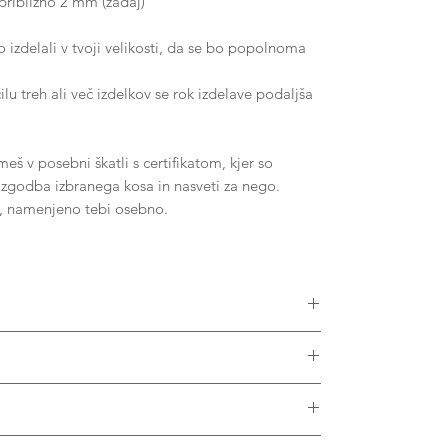
približno 2 mm (zadaj)
delali v tvoji velikosti, da se bo popolnoma
lu treh ali več izdelkov se rok izdelave podaljša
š v posebni škatli s certifikatom, kjer so
, zgodba izbranega kosa in nasveti za nego.
o, namenjeno tebi osebno.
ikostmi diamantov, Moissanitov ali drugih dragih
v vseh barvah zlata. Prosimo, kontaktiraj nas za
krat letno, da ga obnovimo in pregledamo.
 porah materiala, izdelek nežno podrgni s ščetko
zplačno in je vključeno v ceno.