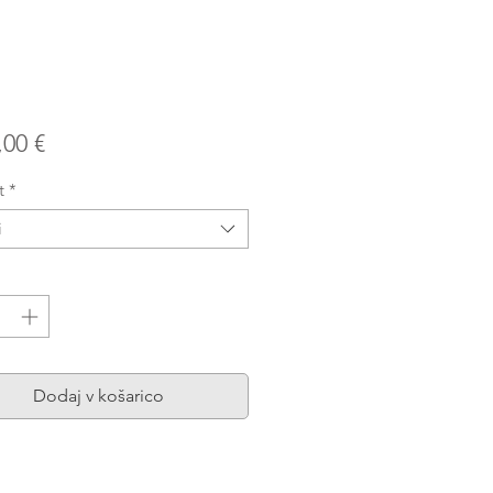
Price
,00 €
t
*
i
a
*
Dodaj v košarico