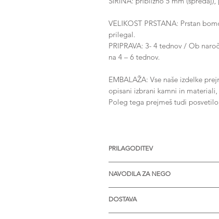
ŠIRINA: približno 5 mm (spredaj), 
VELIKOST PRSTANA: Prstan bomo iz
prilegal.
PRIPRAVA:
3- 4 tednov / Ob naroči
na 4 – 6 tednov.
EMBALAŽA: Vse naše izdelke prejme
opisani izbrani kamni in materiali
Poleg tega prejmeš tudi posvetil
PRILAGODITEV
Nakit je na voljo z različnimi vel
NAVODILA ZA NEGO
kamnov. Na voljo tudi v srebru in 
več informacij.
* Izdelek je zaželjeno prinesti en
DOSTAVA
* V primeru nabiranja umazanije v
in milom.
* STANDARDNO POŠILJANJE je bre