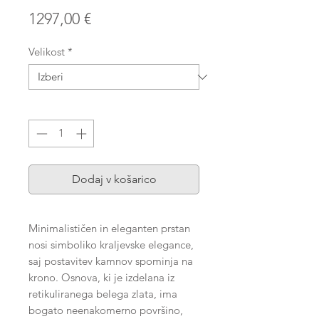
Price
1297,00 €
Velikost
*
Količina
*
Dodaj v košarico
Minimalističen in eleganten prstan
nosi simboliko kraljevske elegance,
saj postavitev kamnov spominja na
krono. Osnova, ki je izdelana iz
retikuliranega belega zlata, ima
bogato neenakomerno površino,