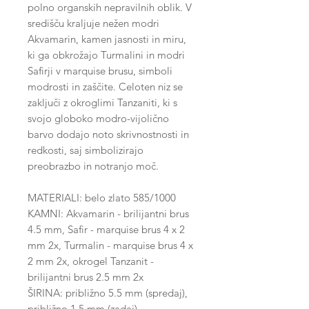
polno organskih nepravilnih oblik. V
središču kraljuje nežen modri
Akvamarin, kamen jasnosti in miru,
ki ga obkrožajo Turmalini in modri
Safirji v marquise brusu, simboli
modrosti in zaščite. Celoten niz se
zaključi z okroglimi Tanzaniti, ki s
svojo globoko modro-vijolično
barvo dodajo noto skrivnostnosti in
redkosti, saj simbolizirajo
preobrazbo in notranjo moč.
MATERIALI: belo zlato 585/1000
KAMNI: Akvamarin - brilijantni brus
4.5 mm, Safir - marquise brus 4 x 2
mm 2x, Turmalin - marquise brus 4 x
2 mm 2x, okrogel Tanzanit -
brilijantni brus 2.5 mm 2x
ŠIRINA: približno 5.5 mm (spredaj),
približno 1.5 mm (zadaj)