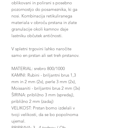
oblikovani in polirani s posebno
pozornostjo do posameznika, ki ga
nosi. Kombinacija retikuliranega
materiala v obroču prstana in zlate
granulacije okoli kamnov daje
lastniku občutek antičnosti.
V spletni trgovini lahko naročite
samo en prstan ali set treh prstanov.
MATERIAL: srebro 800/1000
KAMNI: Rubini - briljantni brus 1,3
mm in 2 mm (2x), perle 3 mm (2x),
Moissaniti - briljantni brus 2 mm (3x)
ŠIRINA: približno 3 mm (spredaj),
približno 2 mm (zadaj)
VELIKOST: Prstan bomo izdelali v
tvoji velikosti, da se bo popolnoma
ujemal.
PRIPRAVA: 3 - 4 tednov / Ob