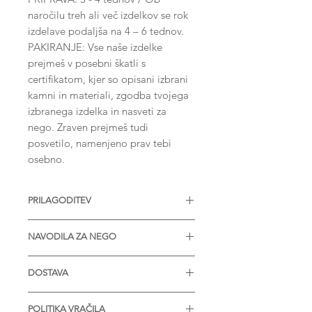
naročilu treh ali več izdelkov se rok
izdelave podaljša na 4 – 6 tednov.
PAKIRANJE: Vse naše izdelke
prejmeš v posebni škatli s
certifikatom, kjer so opisani izbrani
kamni in materiali, zgodba tvojega
izbranega izdelka in nasveti za
nego. Zraven prejmeš tudi
posvetilo, namenjeno prav tebi
osebno.
PRILAGODITEV
Nakit je na voljo z različnimi
NAVODILA ZA NEGO
velikostmi diamantov, Moissanitov
ali drugih dragih kamnov. Na voljo
* Izdelek je zaželjeno prinesti enkrat
tudi v srebru in v vseh barvah zlata.
DOSTAVA
letno, da ga obnovimo in
Prosimo, kontaktiraj nas za več
pregledamo.
* STANDARDNO POŠILJANJE je
informacij.
* V primeru nabiranja umazanije v
POLITIKA VRAČILA