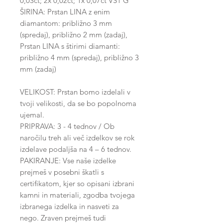
0,03ct; 2x 0,02ct; 1x 0,07ct VS1 G
ŠIRINA: Prstan LINA z enim
diamantom: približno 3 mm
(spredaj), približno 2 mm (zadaj),
Prstan LINA s štirimi diamanti:
približno 4 mm (spredaj), približno 3
mm (zadaj)
VELIKOST: Prstan bomo izdelali v
tvoji velikosti, da se bo popolnoma
ujemal.
PRIPRAVA: 3 - 4 tednov / Ob
naročilu treh ali več izdelkov se rok
izdelave podaljša na 4 – 6 tednov.
PAKIRANJE: Vse naše izdelke
prejmeš v posebni škatli s
certifikatom, kjer so opisani izbrani
kamni in materiali, zgodba tvojega
izbranega izdelka in nasveti za
nego. Zraven prejmeš tudi