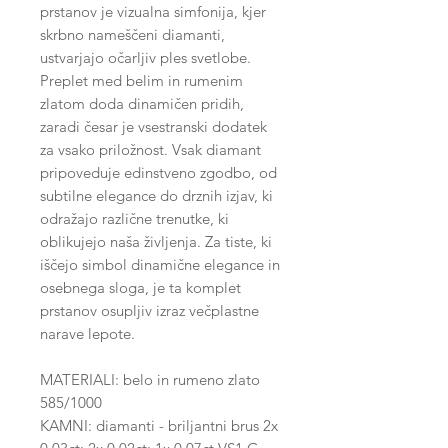
prstanov je vizualna simfonija, kjer
skrbno nameščeni diamanti,
ustvarjajo očarljiv ples svetlobe.
Preplet med belim in rumenim
zlatom doda dinamičen pridih,
zaradi česar je vsestranski dodatek
za vsako priložnost. Vsak diamant
pripoveduje edinstveno zgodbo, od
subtilne elegance do drznih izjav, ki
odražajo različne trenutke, ki
oblikujejo naša življenja. Za tiste, ki
iščejo simbol dinamične elegance in
osebnega sloga, je ta komplet
prstanov osupljiv izraz večplastne
narave lepote.
MATERIALI: belo in rumeno zlato
585/1000
KAMNI: diamanti - briljantni brus 2x