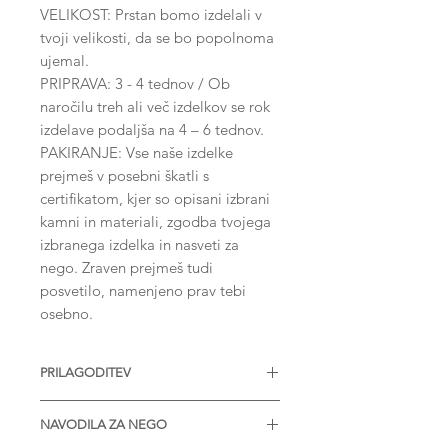
VELIKOST: Prstan bomo izdelali v
tvoji velikosti, da se bo popolnoma
ujemal.
PRIPRAVA: 3 - 4 tednov / Ob
naročilu treh ali več izdelkov se rok
izdelave podaljša na 4 – 6 tednov.
PAKIRANJE: Vse naše izdelke
prejmeš v posebni škatli s
certifikatom, kjer so opisani izbrani
kamni in materiali, zgodba tvojega
izbranega izdelka in nasveti za
nego. Zraven prejmeš tudi
posvetilo, namenjeno prav tebi
osebno.
PRILAGODITEV
Nakit je na voljo z različnimi
NAVODILA ZA NEGO
velikostmi diamantov, Moissanitov