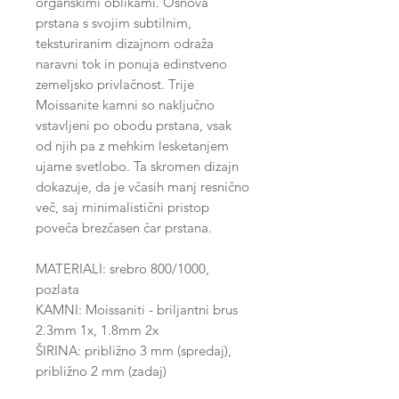
organskimi oblikami. Osnova
prstana s svojim subtilnim,
teksturiranim dizajnom odraža
naravni tok in ponuja edinstveno
zemeljsko privlačnost. Trije
Moissanite kamni so naključno
vstavljeni po obodu prstana, vsak
od njih pa z mehkim lesketanjem
ujame svetlobo. Ta skromen dizajn
dokazuje, da je včasih manj resnično
več, saj minimalistični pristop
poveča brezčasen čar prstana.
MATERIALI: srebro 800/1000,
pozlata
KAMNI: Moissaniti - briljantni brus
2.3mm 1x, 1.8mm 2x
ŠIRINA: približno 3 mm (spredaj),
približno 2 mm (zadaj)