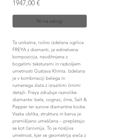
Price
1947,00 €
Ni na zalogi
Ta unikatna, ročno izdelana ogrlica
FREYA z diamanti, je edinstvena
kompozicija, navdihnjena z
bogatimi teksturami in razkošjem
umetnosti Gustava Klimta. Izdelana
je v kombinaciji belega in
rumenega zlata z izrazitimi črnimi
detajli. Freya združuje raznolike
diamante: bele, cognac, črne, Salt &
Pepper ter surove diamantne kocke.
Vsaka oblika, struktura in barva je
premišljeno umeščena – prepletajo
se kot čarovnija. To je nosljiva
umetnost, kjer se geometrija sreča z