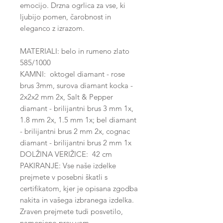
emocijo. Drzna ogrlica za vse, ki
ljubijo pomen, čarobnost in
eleganco z izrazom.
MATERIALI: belo in rumeno zlato
585/1000
KAMNI: oktogel diamant - rose
brus 3mm, surova diamant kocka -
2x2x2 mm 2x, Salt & Pepper
diamant - brilijantni brus 3 mm 1x,
1.8 mm 2x, 1.5 mm 1x; bel diamant
- brilijantni brus 2 mm 2x, cognac
diamant - brilijantni brus 2 mm 1x
DOLŽINA VERIŽICE: 42 cm
PAKIRANJE: Vse naše izdelke
prejmete v posebni škatli s
certifikatom, kjer je opisana zgodba
nakita in vašega izbranega izdelka.
Zraven prejmete tudi posvetilo,
namenjeno prav vam.