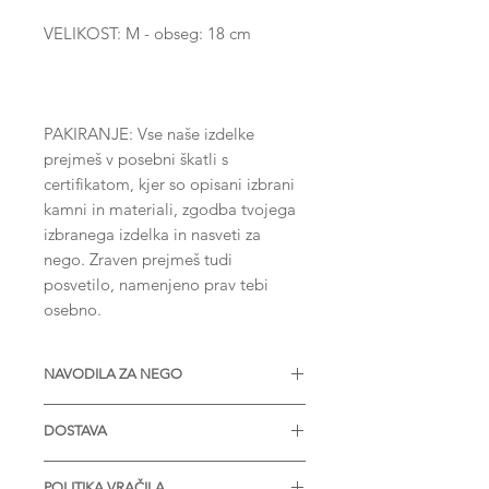
VELIKOST: M - obseg: 18 cm
PAKIRANJE: Vse naše izdelke
prejmeš v posebni škatli s
certifikatom, kjer so opisani izbrani
kamni in materiali, zgodba tvojega
izbranega izdelka in nasveti za
nego. Zraven prejmeš tudi
posvetilo, namenjeno prav tebi
osebno.
NAVODILA ZA NEGO
* Izdelek je zaželjeno prinesti enkrat
DOSTAVA
letno, da ga obnovimo in
pregledamo.
Če ta kos naročite do 11. ure, bo
* V primeru nabiranja umazanije v
POLITIKA VRAČILA