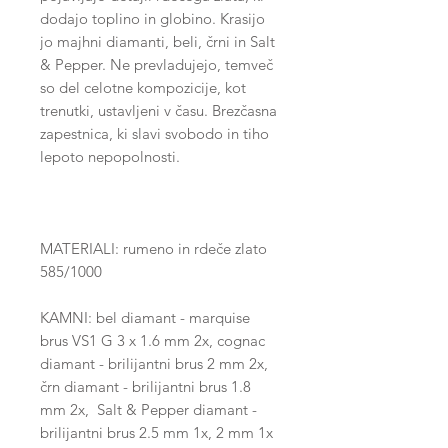
dodajo toplino in globino. Krasijo
jo majhni diamanti, beli, črni in Salt
& Pepper. Ne prevladujejo, temveč
so del celotne kompozicije, kot
trenutki, ustavljeni v času. Brezčasna
zapestnica, ki slavi svobodo in tiho
lepoto nepopolnosti.
MATERIALI: rumeno in rdeče zlato
585/1000
KAMNI: bel diamant - marquise
brus VS1 G 3 x 1.6 mm 2x, cognac
diamant - brilijantni brus 2 mm 2x,
črn diamant - brilijantni brus 1.8
mm 2x, Salt & Pepper diamant -
brilijantni brus 2.5 mm 1x, 2 mm 1x