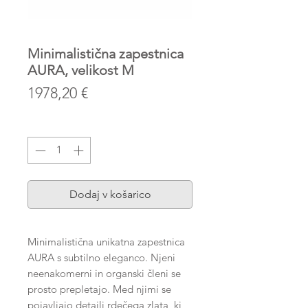
Minimalistična zapestnica
AURA, velikost M
Price
1978,20 €
Količina
*
Dodaj v košarico
Minimalistična unikatna zapestnica
AURA s subtilno eleganco. Njeni
neenakomerni in organski členi se
prosto prepletajo. Med njimi se
pojavljajo detajli rdečega zlata, ki