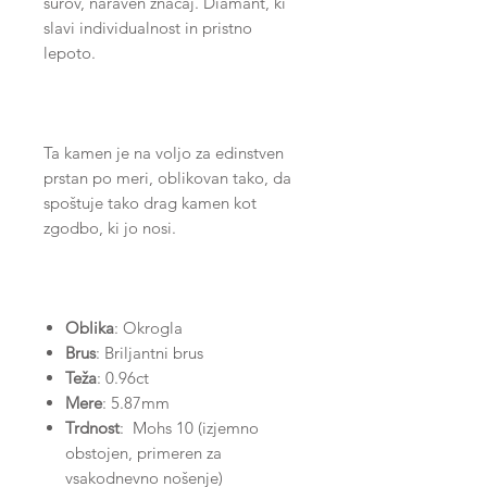
surov, naraven značaj. Diamant, ki
slavi individualnost in pristno
lepoto.
Ta kamen je na voljo za edinstven
prstan po meri, oblikovan tako, da
spoštuje tako drag kamen kot
zgodbo, ki jo nosi.
Oblika
: Okrogla
Brus
: Briljantni brus
Teža
: 0.96ct
Mere
: 5.87mm
Trdnost
: Mohs 10 (izjemno
obstojen, primeren za
vsakodnevno nošenje)