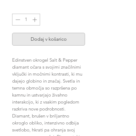
Količina
*
Dodaj v košarico
Edinstven okrogel Salt & Pepper
diamant očara s svojimi značilnimi
vključki in močnimi kontrasti, ki mu
dajejo globino in značaj. Svetla in
temna območja so razpršena po
kamnu in ustvarjajo živahno
interakcijo, ki z vsakim pogledom
razkriva nove podrobnosti.
Diamant, brušen v briljantno
okroglo obliko, intenzivno odbija
svetlobo, hkrati pa ohranja svoj