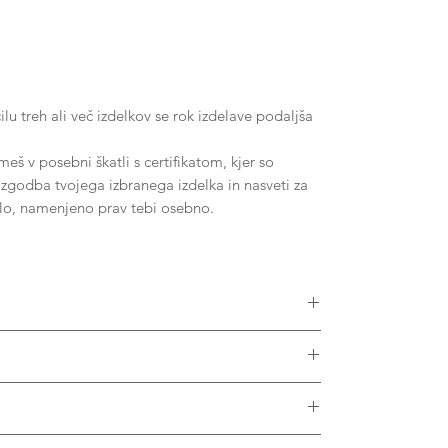
u treh ali več izdelkov se rok izdelave podaljša
š v posebni škatli s certifikatom, kjer so
, zgodba tvojega izbranega izdelka in nasveti za
ilo, namenjeno prav tebi osebno.
ikostmi diamantov, Moissanitov ali drugih dragih
v vseh barvah zlata. Prosimo, kontaktiraj nas za
krat letno, da ga obnovimo in pregledamo.
 porah materiala, izdelek nežno podrgni s ščetko
zplačno in je vključeno v ceno.