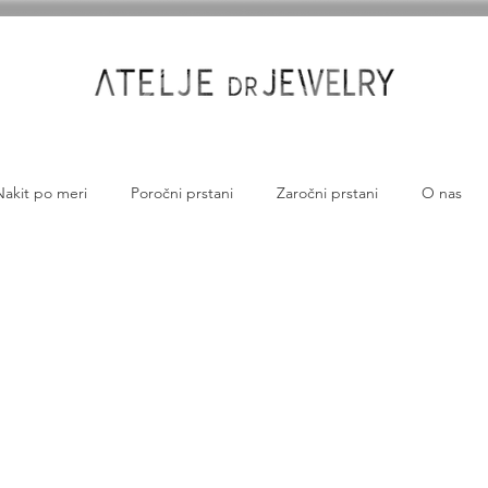
Nakit po meri
Poročni prstani
Zaročni prstani
O nas