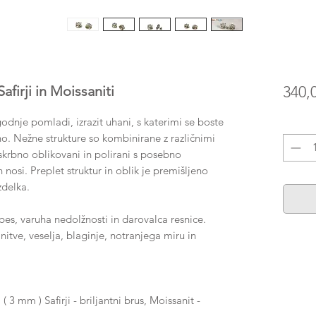
firji in Moissaniti
340,
odnje pomladi, izrazit uhani, s katerimi se boste
Količin
o. Nežne strukture so kombinirane z različnimi
o skrbno oblikovani in polirani s posebno
nosi. Preplet struktur in oblik je premišljeno
zdelka.
nebes, varuha nedolžnosti in darovalca resnice.
nitve, veselja, blaginje, notranjega miru in
 3 mm ) Safirji - briljantni brus, Moissanit -