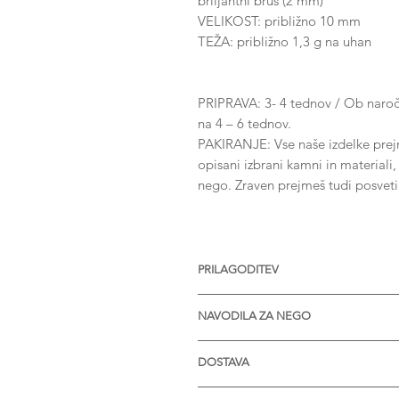
briljantni brus (2 mm)
VELIKOST: približno 10 mm
TEŽA: približno 1,3 g na uhan
PRIPRAVA: 3- 4 tednov / Ob naročil
na 4 – 6 tednov.
PAKIRANJE: Vse naše izdelke prejme
opisani izbrani kamni in materiali
nego. Zraven prejmeš tudi posvet
PRILAGODITEV
Nakit je na voljo z različnimi vel
NAVODILA ZA NEGO
kamnov. Na voljo tudi v srebru in 
več informacij.
* Izdelek je zaželjeno prinesti en
DOSTAVA
* V primeru nabiranja umazanije v
in milom.
* STANDARDNO POŠILJANJE je bre