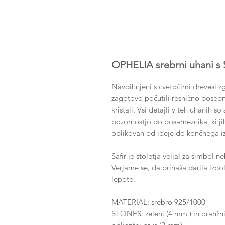
OPHELIA srebrni uhani s Sa
Navdihnjeni s cvetočimi drevesi zg
zagotovo počutili resnično posebn
kristali. Vsi detajli v teh uhanih s
pozornostjo do posameznika, ki jih 
oblikovan od ideje do končnega i
Safir je stoletja veljal za simbol 
Verjame se, da prinaša darila izpol
lepote.
MATERIAL: srebro 925/1000
STONES: zeleni (4 mm ) in oranžni (