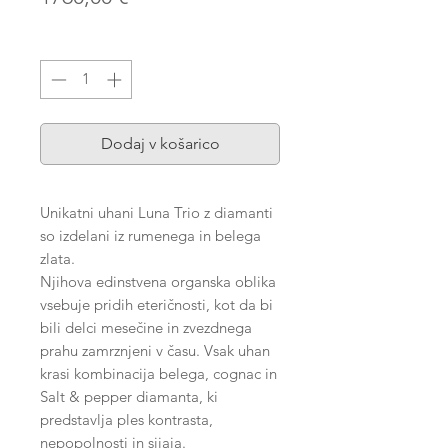
Količina
*
Dodaj v košarico
Unikatni uhani Luna Trio z diamanti
so izdelani iz rumenega in belega
zlata.
Njihova edinstvena organska oblika
vsebuje pridih eteričnosti, kot da bi
bili delci mesečine in zvezdnega
prahu zamrznjeni v času. Vsak uhan
krasi kombinacija belega, cognac in
Salt & pepper diamanta, ki
predstavlja ples kontrasta,
nepopolnosti in sijaja.