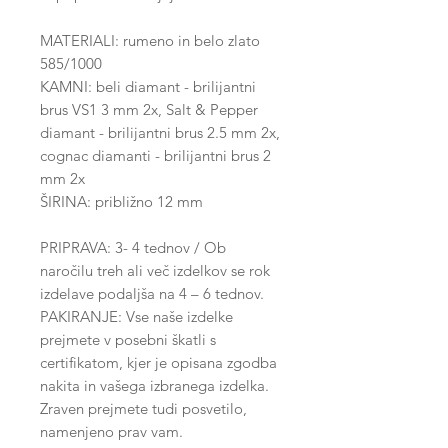
MATERIALI: rumeno in belo zlato
585/1000
KAMNI: beli diamant - brilijantni
brus VS1 3 mm 2x, Salt & Pepper
diamant - brilijantni brus 2.5 mm 2x,
cognac diamanti - brilijantni brus 2
mm 2x
ŠIRINA: približno 12 mm
PRIPRAVA: 3- 4 tednov / Ob
naročilu treh ali več izdelkov se rok
izdelave podaljša na 4 – 6 tednov.
PAKIRANJE: Vse naše izdelke
prejmete v posebni škatli s
certifikatom, kjer je opisana zgodba
nakita in vašega izbranega izdelka.
Zraven prejmete tudi posvetilo,
namenjeno prav vam.