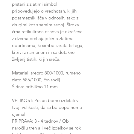
prstani z zlatimi simboli
pripovedujejo o vrednotah, ki jih
posameznik išče v odnosih, tako z
drugimi kot s samim seboj. Široka
črna retikulirana osnova je okrašena
z dvema prehajajočima zlatima
odprtinama, ki simbolizirata tistega,
ki živi z namenom in se dotakne
življenj tistih, ki jih sreča.
Material: srebro 800/1000, rumeno
zlato 585/1000, črn rodij
Širina: približno 11 mm
VELIKOST: Prstan bomo izdelali v
tvoji velikosti, da se bo popolnoma
ujemal.
PRIPRAVA: 3 - 4 tednov / Ob
naročilu treh ali več izdelkov se rok