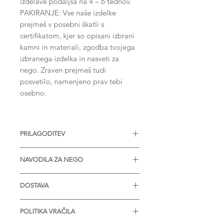
izdelave podaljša na 4 – 6 tednov.
PAKIRANJE: Vse naše izdelke
prejmeš v posebni škatli s
certifikatom, kjer so opisani izbrani
kamni in materiali, zgodba tvojega
izbranega izdelka in nasveti za
nego. Zraven prejmeš tudi
posvetilo, namenjeno prav tebi
osebno.
PRILAGODITEV
Nakit je na voljo z različnimi
NAVODILA ZA NEGO
velikostmi diamantov, Moissanitov
ali drugih dragih kamnov. Na voljo
* Izdelek je zaželjeno prinesti enkrat
tudi v srebru in v vseh barvah zlata.
DOSTAVA
letno, da ga obnovimo in
Prosimo, kontaktiraj nas za več
pregledamo.
* STANDARDNO POŠILJANJE je
informacij.
* V primeru nabiranja umazanije v
POLITIKA VRAČILA
brezplačno in je vključeno v ceno.
porah materiala, izdelek nežno