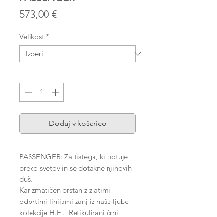
Price
573,00 €
Velikost
*
Količina
*
Dodaj v košarico
PASSENGER: Za tistega, ki potuje
preko svetov in se dotakne njihovih
duš.
Karizmatičen prstan z zlatimi
odprtimi linijami zanj iz naše ljube
kolekcije H.E.. Retikulirani črni