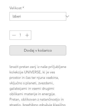
Velikost
*
Količina
*
Dodaj v košarico
Izrazit prstan zanj iz naše priljubljene
kolekcije UNIVERSE, ki je ves
prostor in čas ter njuna vsebina,
vključno s planeti, zvezdami,
galaksijami in vsemi drugimi
oblikami materije in energije.
Prstan, oblikovan z natančnostjo in
strastjo, brezhibno združuje klasično