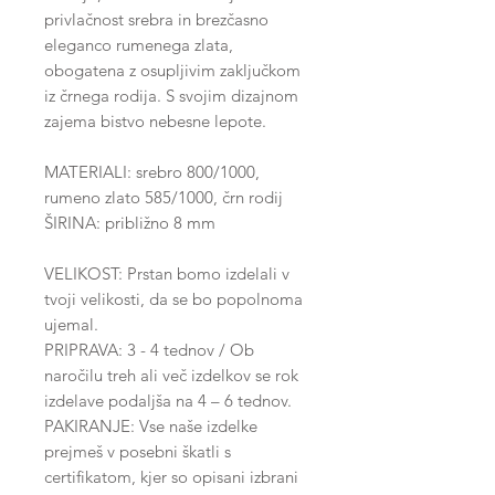
privlačnost srebra in brezčasno
eleganco rumenega zlata,
obogatena z osupljivim zaključkom
iz črnega rodija. S svojim dizajnom
zajema bistvo nebesne lepote.
MATERIALI: srebro 800/1000,
rumeno zlato 585/1000, črn rodij
ŠIRINA: približno 8 mm
VELIKOST: Prstan bomo izdelali v
tvoji velikosti, da se bo popolnoma
ujemal.
PRIPRAVA: 3 - 4 tednov / Ob
naročilu treh ali več izdelkov se rok
izdelave podaljša na 4 – 6 tednov.
PAKIRANJE: Vse naše izdelke
prejmeš v posebni škatli s
certifikatom, kjer so opisani izbrani