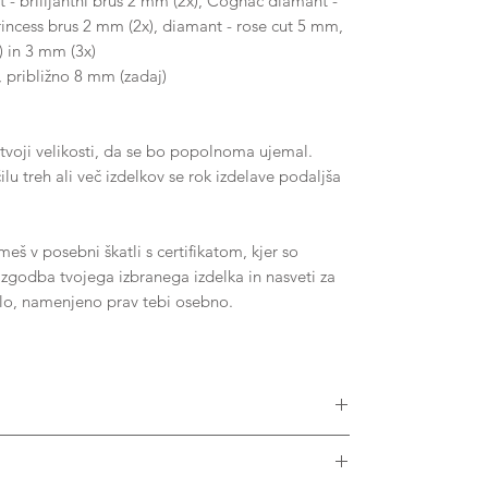
 - brilijantni brus 2 mm (2x), Cognac diamant -
rincess brus 2 mm (2x), diamant - rose cut 5 mm,
 in 3 mm (3x)
, približno 8 mm (zadaj)
tvoji velikosti, da se bo popolnoma ujemal.
u treh ali več izdelkov se rok izdelave podaljša
š v posebni škatli s certifikatom, kjer so
, zgodba tvojega izbranega izdelka in nasveti za
ilo, namenjeno prav tebi osebno.
ikostmi diamantov, Moissanitov ali drugih dragih
v vseh barvah zlata. Prosimo, kontaktiraj nas za