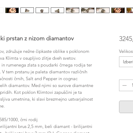
 prstan z nizom diamantov
3245
v, združuje nežne čipkaste oblike s poklonom
Velikos
 Klimta v osupljivo zlitje dveh svetov.
Izber
 in rumenega zlata s poudarki črnega rodija ter
v. V tem prstanu je paleta diamantov različnih
Količin
lačnosti črnih, Salt and Pepper in cognac
elih diamantov. Med njimi so surove diamantne
ridih. Kot poklon Klimtovi zapuščini je ta
osljiva umetnina, ki slavi brezmejno ustvarjalnost
ne.
85/1000, črni rodij
lijantni brus 2,5 mm, beli diamant - brilijantni