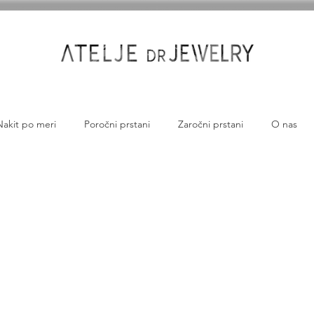
Nakit po meri
Poročni prstani
Zaročni prstani
O nas