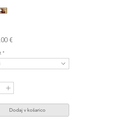
Price
,00 €
t
*
i
a
*
Dodaj v košarico