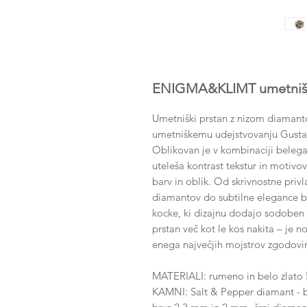
ENIGMA&KLIMT umetniški
Umetniški prstan z nizom diamanto
umetniškemu udejstvovanju Gustava
Oblikovan je v kombinaciji belega
uteleša kontrast tekstur in motivo
barv in oblik. Od skrivnostne priv
diamantov do subtilne elegance b
kocke, ki dizajnu dodajo sodoben p
prstan več kot le kos nakita – je n
enega največjih mojstrov zgodovi
MATERIALI: rumeno in belo zlato 5
KAMNI: Salt & Pepper diamant - bri