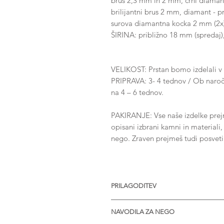
brus 2,3 mm in 2 mm, črni diamant
brilijantni brus 2 mm, diamant - p
surova diamantna kocka 2 mm (2x)
ŠIRINA: približno 18 mm (spredaj)
VELIKOST: Prstan bomo izdelali v 
PRIPRAVA: 3- 4 tednov / Ob naročil
na 4 – 6 tednov.
PAKIRANJE: Vse naše izdelke prejme
opisani izbrani kamni in materiali
nego. Zraven prejmeš tudi posvet
PRILAGODITEV
Nakit je na voljo z različnimi vel
NAVODILA ZA NEGO
kamnov. Na voljo tudi v srebru in 