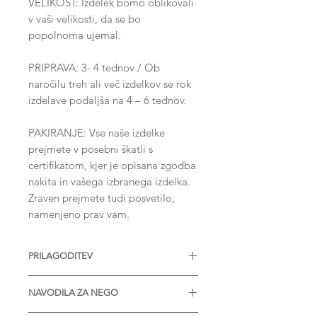
VELIKOST: Izdelek bomo oblikovali
v vaši velikosti, da se bo
popolnoma ujemal.
PRIPRAVA: 3- 4 tednov / Ob
naročilu treh ali več izdelkov se rok
izdelave podaljša na 4 – 6 tednov.
PAKIRANJE: Vse naše izdelke
prejmete v posebni škatli s
certifikatom, kjer je opisana zgodba
nakita in vašega izbranega izdelka.
Zraven prejmete tudi posvetilo,
namenjeno prav vam.
PRILAGODITEV
Nakit je na voljo z različnimi
NAVODILA ZA NEGO
velikostmi diamantov, Moissanitov
ali drugih dragih kamnov. Na voljo