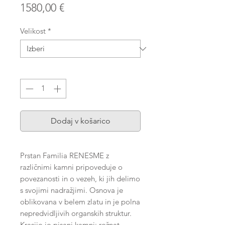
Price
1580,00 €
Velikost
*
Količina
*
Dodaj v košarico
Prstan Familia RENESME z
različnimi kamni pripoveduje o
povezanosti in o vezeh, ki jih delimo
s svojimi nadražjimi. Osnova je
oblikovana v belem zlatu in je polna
nepredvidljivih organskih struktur.
Krasijo jo pisani kamni; rožnat