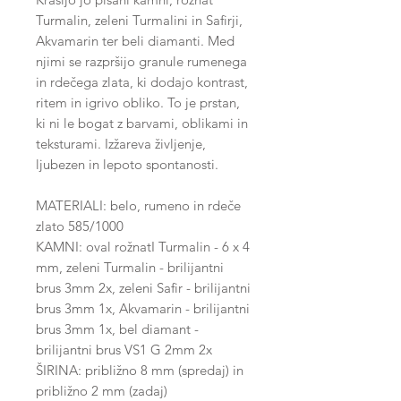
Turmalin, zeleni Turmalini in Safirji,
Akvamarin ter beli diamanti. Med
njimi se razpršijo granule rumenega
in rdečega zlata, ki dodajo kontrast,
ritem in igrivo obliko. To je prstan,
ki ni le bogat z barvami, oblikami in
teksturami. Izžareva življenje,
ljubezen in lepoto spontanosti.
MATERIALI: belo, rumeno in rdeče
zlato 585/1000
KAMNI: oval rožnatI Turmalin - 6 x 4
mm, zeleni Turmalin - brilijantni
brus 3mm 2x, zeleni Safir - brilijantni
brus 3mm 1x, Akvamarin - brilijantni
brus 3mm 1x, bel diamant -
brilijantni brus VS1 G 2mm 2x
ŠIRINA: približno 8 mm (spredaj) in
približno 2 mm (zadaj)