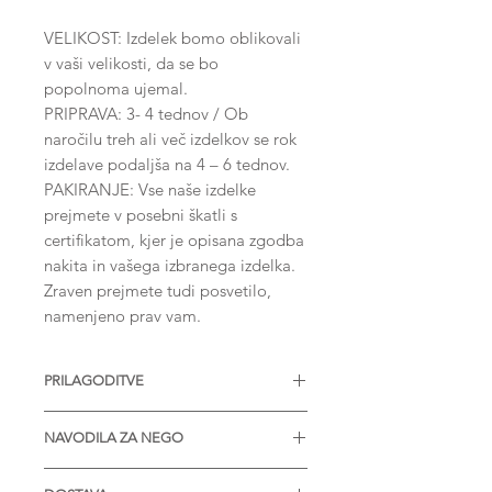
VELIKOST: Izdelek bomo oblikovali
v vaši velikosti, da se bo
popolnoma ujemal.
PRIPRAVA: 3- 4 tednov / Ob
naročilu treh ali več izdelkov se rok
izdelave podaljša na 4 – 6 tednov.
PAKIRANJE: Vse naše izdelke
prejmete v posebni škatli s
certifikatom, kjer je opisana zgodba
nakita in vašega izbranega izdelka.
Zraven prejmete tudi posvetilo,
namenjeno prav vam.
PRILAGODITVE
Nakit je na voljo z različnimi
NAVODILA ZA NEGO
velikostmi diamantov, Moissanitov
ali drugih dragih kamnov. Na voljo
* Izdelek je zaželjeno prinesti enkrat