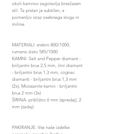
okoli kamnov zagotavlja brezčasen
stil. Ta prstan je subtilen, a
pomenljiv izraz osebnega sloga in
miline.
MATERIALI: srebro 800/1000,
rumeno zlato 585/1000
KAMNI: Salt and Pepper diamant -
briljantni brus 2,5 mm, črni diamant
- briljantni brus 1,3 mm, cognac
diamanti - briljantni brus 1,3 mm
(2x), Moissanite kamni - briljantni
brus 2 mm (3x)
ŠIRINA: približno 6 mm (spredaj), 2
mm (zadaj)
PAKIRANJE: Vse naše izdelke