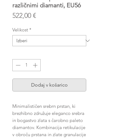
različnimi diamanti, EU56
Price
522,00 €
Velikost
*
Količina
*
Dodaj v košarico
Minimalističen srebrn prstan, ki
brezhibno združuje eleganco srebra
in bogastvo zlata s čarobno paleto
diamantov. Kombinacija retikulacije
v obroču prstana in zlate granulacije