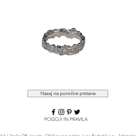
Nazaj na poročne prstane
POGOJI IN PRAVILA
šič / Atelje DR Jewelry, Oblikovanje nakita, Lara Podvršič s.p., Adamiče