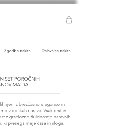
Zgodbe nakita
Delavnice nakita
N SET POROČNIH
ANOV MAIDA
dihnjeni z brezčasno eleganco in
emo v oblikah narave. Vsak prstan
st z graciozno fluidnostjo naravnih
n, ki presega meje časa in sloga.