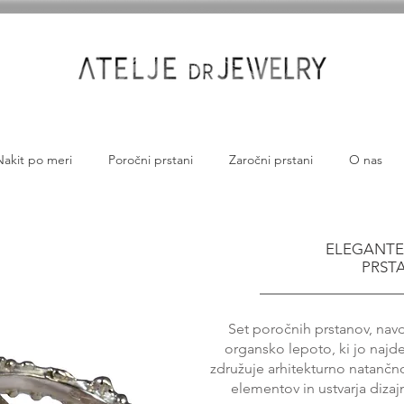
Nakit po meri
Poročni prstani
Zaročni prstani
O nas
ELEGANTE
PRST
Set poročnih prstanov, nav
organsko lepoto, ki jo najd
združuje arhitekturno natančno
elementov in ustvarja dizaj