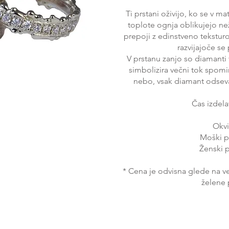
Ti prstani oživijo, ko se v 
toplote ognja oblikujejo ne
prepoji z edinstveno tekstur
razvijajoče se
V prstanu zanjo so diamanti v
simbolizira večni tok spomi
nebo, vsak diamant odseva 
Čas izdela
Okvi
Moški p
Ženski p
* Cena je odvisna glede na vel
želene 