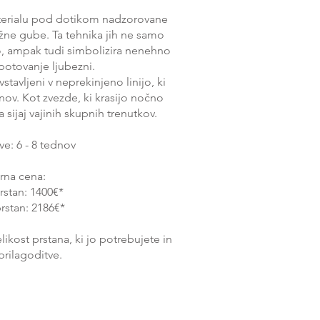
materialu pod dotikom nadzorovane
žne gube. Ta tehnika jih ne samo
o, ampak tudi simbolizira nenehno
 potovanje ljubezni.
stavljeni v neprekinjeno linijo, ki
nov. Kot zvezde, ki krasijo nočno
sijaj vajinih skupnih trenutkov.
ve: 6 - 8 tednov
rna cena:
rstan: 1400€*
rstan: 2186€*
ikost prstana, ki jo potrebujete in
prilagoditve.