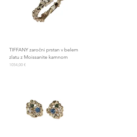
TIFFANY zaročni prstan v belem
zlatu z Moissanite kamnom
Cena
1054,00 €