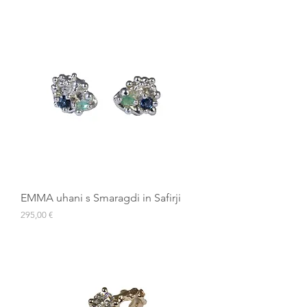
EMMA uhani s Smaragdi in Safirji
Cena
295,00 €