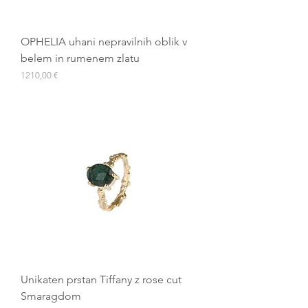
OPHELIA uhani nepravilnih oblik v
belem in rumenem zlatu
Cena
1210,00 €
Unikaten prstan Tiffany z rose cut
Smaragdom