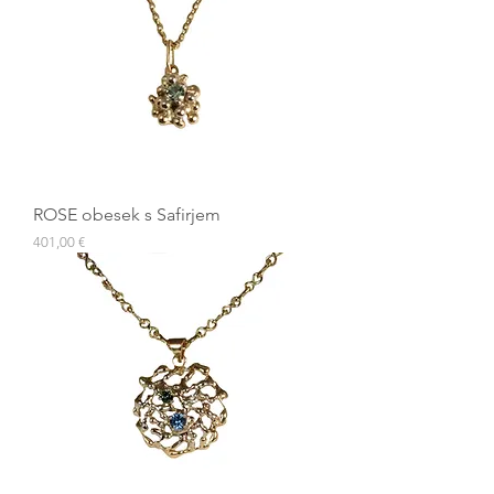
ROSE obesek s Safirjem
Cena
401,00 €