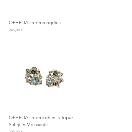
OPHELIA srebrna ogrlica
Cena
246,00 €
OPHELIA srebrni uhani s Topazi,
Safirji in Moissaniti
Cena
320,00 €