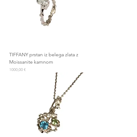
TIFFANY prstan iz belega zlata z
Moissanite kamnom
Cena
1000,00 €