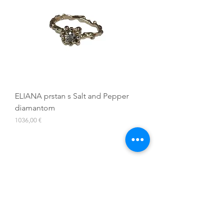
ELIANA prstan s Salt and Pepper
diamantom
Cena
1036,00 €