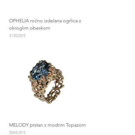
OPHELIA ročno izdelana ogrlica z
okroglim obeskom
Cena
3150,00 €
MELODY prstan z modrim Topazom
Cena
3068,00 €