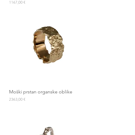
Cena
1167,00 €
Moški prstan organske oblike
Cena
2363,00 €