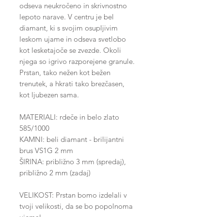
odseva neukročeno in skrivnostno
lepoto narave. V centru je bel
diamant, ki s svojim osupljivim
leskom ujame in odseva svetlobo
kot lesketajoče se zvezde. Okoli
njega so igrivo razporejene granule.
Prstan, tako nežen kot bežen
trenutek, a hkrati tako brezčasen,
kot ljubezen sama.
MATERIALI: rdeče in belo zlato
585/1000
KAMNI: beli diamant - brilijantni
brus VS1G 2 mm
ŠIRINA: približno 3 mm (spredaj),
približno 2 mm (zadaj)
VELIKOST: Prstan bomo izdelali v
tvoji velikosti, da se bo popolnoma