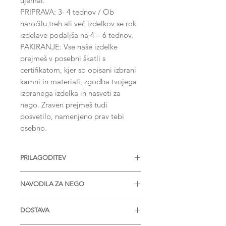
ujemal.
PRIPRAVA: 3- 4 tednov / Ob
naročilu treh ali več izdelkov se rok
izdelave podaljša na 4 – 6 tednov.
PAKIRANJE: Vse naše izdelke
prejmeš v posebni škatli s
certifikatom, kjer so opisani izbrani
kamni in materiali, zgodba tvojega
izbranega izdelka in nasveti za
nego. Zraven prejmeš tudi
posvetilo, namenjeno prav tebi
osebno.
PRILAGODITEV
Nakit je na voljo z različnimi
NAVODILA ZA NEGO
velikostmi diamantov, Moissanitov
ali drugih dragih kamnov. Na voljo
* Izdelek je zaželjeno prinesti enkrat
tudi v srebru in v vseh barvah zlata.
DOSTAVA
letno, da ga obnovimo in
Prosimo, kontaktiraj nas za več
pregledamo.