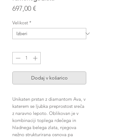
Price
697,00 €
Velikost
*
Količina
*
Dodaj v košarico
Unikaten prstan z diamantom Ava, v
katerem se ljubka preprostost sreča
z naravno lepoto. Oblikovan je v
kombinaciji toplega rdečega in
hladnega belega zlata, njegova
nežno strukturirana osnova pa