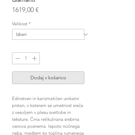
Price
1619,00 €
Velikost
*
Količina
*
Dodaj v košarico
Edinstven in karizmatičen unikatni
prstan, v katerem se umetnost sreča
z vesoljem v plesu svetlobe in
teksture. Črna retikulirana srebrna
osnova posnema lepoto nočnega
neba, medtem ko toplina rumenega