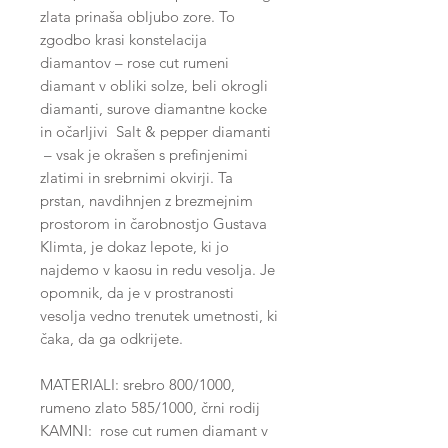
zlata prinaša obljubo zore. To
zgodbo krasi konstelacija
diamantov – rose cut rumeni
diamant v obliki solze, beli okrogli
diamanti, surove diamantne kocke
in očarljivi Salt & pepper diamanti
– vsak je okrašen s prefinjenimi
zlatimi in srebrnimi okvirji. Ta
prstan, navdihnjen z brezmejnim
prostorom in čarobnostjo Gustava
Klimta, je dokaz lepote, ki jo
najdemo v kaosu in redu vesolja. Je
opomnik, da je v prostranosti
vesolja vedno trenutek umetnosti, ki
čaka, da ga odkrijete.
MATERIALI: srebro 800/1000,
rumeno zlato 585/1000, črni rodij
KAMNI: rose cut rumen diamant v