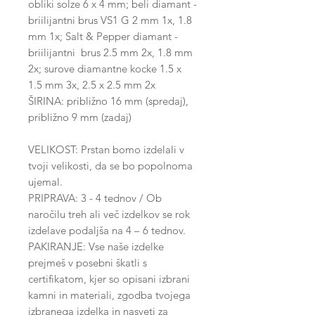
obliki solze 6 x 4 mm; beli diamant -
briilijantni brus VS1 G 2 mm 1x, 1.8
mm 1x; Salt & Pepper diamant -
briilijantni brus 2.5 mm 2x, 1.8 mm
2x; surove diamantne kocke 1.5 x
1.5 mm 3x, 2.5 x 2.5 mm 2x
ŠIRINA: približno 16 mm (spredaj),
približno 9 mm (zadaj)
VELIKOST: Prstan bomo izdelali v
tvoji velikosti, da se bo popolnoma
ujemal.
PRIPRAVA: 3 - 4 tednov / Ob
naročilu treh ali več izdelkov se rok
izdelave podaljša na 4 – 6 tednov.
PAKIRANJE: Vse naše izdelke
prejmeš v posebni škatli s
certifikatom, kjer so opisani izbrani
kamni in materiali, zgodba tvojega
izbranega izdelka in nasveti za