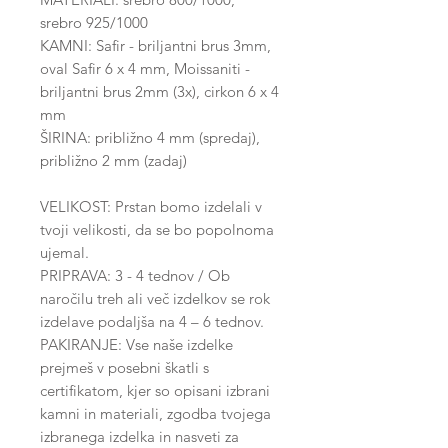
srebro 925/1000
KAMNI: Safir - briljantni brus 3mm,
oval Safir 6 x 4 mm, Moissaniti -
briljantni brus 2mm (3x), cirkon 6 x 4
mm
ŠIRINA: približno 4 mm (spredaj),
približno 2 mm (zadaj)
VELIKOST: Prstan bomo izdelali v
tvoji velikosti, da se bo popolnoma
ujemal.
PRIPRAVA: 3 - 4 tednov / Ob
naročilu treh ali več izdelkov se rok
izdelave podaljša na 4 – 6 tednov.
PAKIRANJE: Vse naše izdelke
prejmeš v posebni škatli s
certifikatom, kjer so opisani izbrani
kamni in materiali, zgodba tvojega
izbranega izdelka in nasveti za