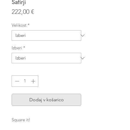
Safirji
Price
222,00 €
Velikost
*
Izberi
*
Količina
*
Dodaj v košarico
Square it!