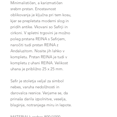
Minimalističen, a karizmatičen
srebrn prstan. Enostavnost
oblikovanja je ključna pri tem kosu,
kjer se prepletata moderni slog in
pridih antike. Vkovani so Safirji in
cirkoni. V spletni trgovini je možno
poleg prstana REINA s Safirjem,
naročiti tudi prstan REINA z
Andaluzitom. Nosite jih lahko v
kompletu. Prstan REINA je tudi v
kompletu z uhani REINA. Velikost
uhana je približno 25 x 25 mm.
Safir je stoletja veljal za simbol
nebes, varuha nedolžnosti in
darovalca resnice. Verjame se, da
prinaša darila izpolnitve, veselja,
blaginje, notranjega miru in lepote.
MATERIALI: srebro 800/1000,