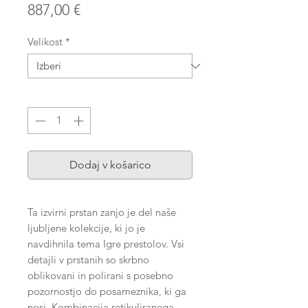
Price
887,00 €
Velikost
*
Količina
*
Dodaj v košarico
Ta izvirni prstan zanjo je del naše
ljubljene kolekcije, ki jo je
navdihnila tema Igre prestolov. Vsi
detajli v prstanih so skrbno
oblikovani in polirani s posebno
pozornostjo do posameznika, ki ga
nosi. Kombinacija retikuliranega