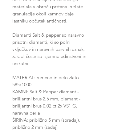
materiala v obroču prstana in zlate
granulacije okoli kamnov daje
lastniku občutek antičnosti.
Diamanti Salt & pepper so naravno
prisotni diamanti, ki so polni
vključkov in naravnih barvnih oznak,
zaradi česar so izjemno edinstveni in
unikatni.
MATERIAL: rumeno in belo zlato
585/1000
KAMNI: Salt & Pepper diamant -
brilijantni brus 2,5 mm, diamant -
brilijantni brus 0,02 ct 2x VS1 G,
naravna perla
ŠIRINA: približno 5 mm (spradaj),
približno 2 mm (zadaj)