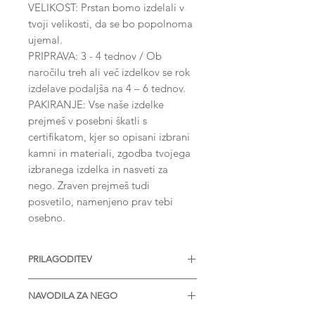
VELIKOST: Prstan bomo izdelali v
tvoji velikosti, da se bo popolnoma
ujemal.
PRIPRAVA: 3 - 4 tednov / Ob
naročilu treh ali več izdelkov se rok
izdelave podaljša na 4 – 6 tednov.
PAKIRANJE: Vse naše izdelke
prejmeš v posebni škatli s
certifikatom, kjer so opisani izbrani
kamni in materiali, zgodba tvojega
izbranega izdelka in nasveti za
nego. Zraven prejmeš tudi
posvetilo, namenjeno prav tebi
osebno.
PRILAGODITEV
Nakit je na voljo z različnimi
NAVODILA ZA NEGO
velikostmi diamantov, Moissanitov