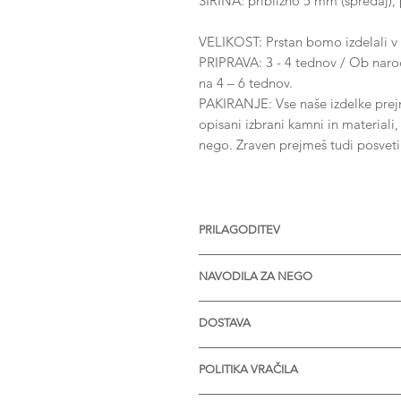
ŠIRINA: približno 5 mm (spredaj), 
VELIKOST: Prstan bomo izdelali v 
PRIPRAVA: 3 - 4 tednov / Ob naroči
na 4 – 6 tednov.
PAKIRANJE: Vse naše izdelke prejme
opisani izbrani kamni in materiali
nego. Zraven prejmeš tudi posvet
PRILAGODITEV
Nakit je na voljo z različnimi vel
NAVODILA ZA NEGO
kamnov. Na voljo tudi v srebru in 
več informacij.
* Izdelek je zaželjeno prinesti en
DOSTAVA
* V primeru nabiranja umazanije v
in milom.
* STANDARDNO POŠILJANJE je bre
* Termalna voda lahko kemijsko re
POLITIKA VRAČILA
Čas pošiljanja:
obiskom term snameš.
Slovenija: 1 - 2 dni