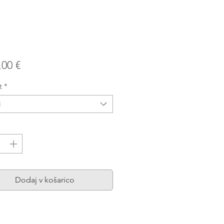
Price
,00 €
t
*
i
a
*
Dodaj v košarico