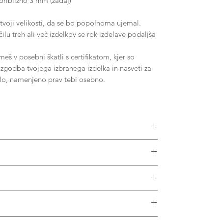
približno 3 mm (zadaj)
tvoji velikosti, da se bo popolnoma ujemal.
lu treh ali več izdelkov se rok izdelave podaljša
š v posebni škatli s certifikatom, kjer so
, zgodba tvojega izbranega izdelka in nasveti za
ilo, namenjeno prav tebi osebno.
ikostmi diamantov, Moissanitov ali drugih dragih
v vseh barvah zlata. Prosimo, kontaktiraj nas za
krat letno, da ga obnovimo in pregledamo.
 porah materiala, izdelek nežno podrgni s ščetko
zplačno in je vključeno v ceno.
agira s kovino. Priporočamo, da izdelek pred