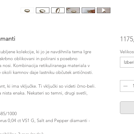
manti
1175
ljubljene kolekcije, ki jo je navdihnila tema Igre
Velikos
o skrbno oblikovani in polirani s posebno
Izber
 nosi. Kombinacija retikuliranega materiala v
e okoli kamnov daje lastniku občutek antičnosti.
Količin
 ki ima vključke. Ti vključki so videti črno-beli.
 nista enaka. Nekateri so temni, drugi svetli,
585/1000
brus 0,04 ct VS1 G, Salt and Pepper diamanti -