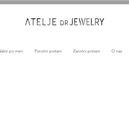
Nakit po meri
Poročni prstani
Zaročni prstani
O nas