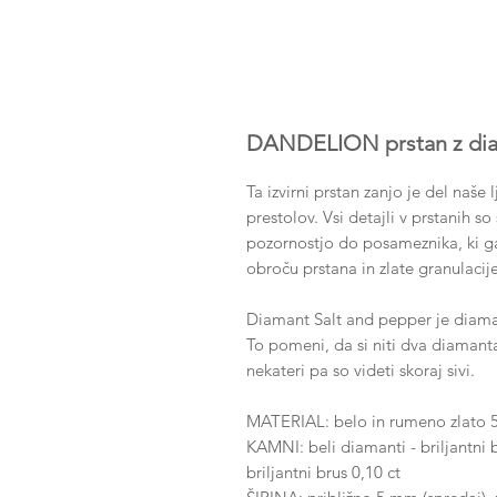
DANDELION prstan z dia
Ta izvirni prstan zanjo je del naše 
prestolov. Vsi detajli v prstanih s
pozornostjo do posameznika, ki ga
obroču prstana in zlate granulacij
Diamant Salt and pepper je diamant,
To pomeni, da si niti dva diamanta
nekateri pa so videti skoraj sivi.
MATERIAL: belo in rumeno zlato 
KAMNI: beli diamanti - briljantni 
briljantni brus 0,10 ct