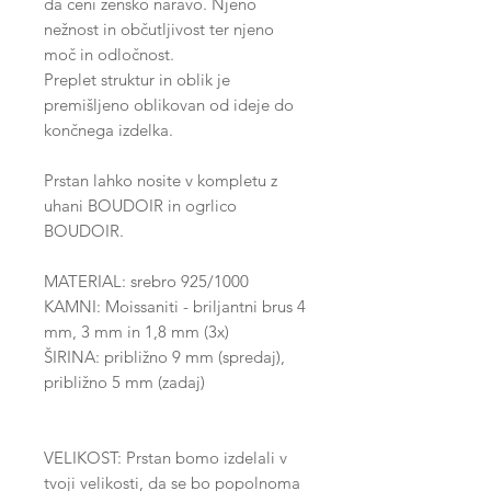
da ceni žensko naravo. Njeno
nežnost in občutljivost ter njeno
moč in odločnost.
Preplet struktur in oblik je
premišljeno oblikovan od ideje do
končnega izdelka.
Prstan lahko nosite v kompletu z
uhani BOUDOIR in ogrlico
BOUDOIR.
MATERIAL: srebro 925/1000
KAMNI: Moissaniti - briljantni brus 4
mm, 3 mm in 1,8 mm (3x)
ŠIRINA: približno 9 mm (spredaj),
približno 5 mm (zadaj)
VELIKOST: Prstan bomo izdelali v
tvoji velikosti, da se bo popolnoma