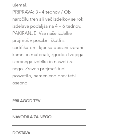
ujemal.
PRIPRAVA: 3 - 4 tednov / Ob
naročilu treh ali več izdelkov se rok
izdelave podaljša na 4 – 6 tednov.
PAKIRANJE: Vse naše izdelke
prejmeš v posebni škatli s
certifikatom, kjer so opisani izbrani
kamni in materiali, zgodba tvojega
izbranega izdelka in nasveti za
nego. Zraven prejmeš tudi
posvetilo, namenjeno prav tebi
osebno.
PRILAGODITEV
Nakit je na voljo z različnimi
NAVODILA ZA NEGO
velikostmi diamantov, Moissanitov
ali drugih dragih kamnov. Na voljo
* Izdelek je zaželjeno prinesti enkrat
tudi v srebru in v vseh barvah zlata.
DOSTAVA
letno, da ga obnovimo in