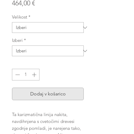
Price
464,00 €
Velikost
*
Izberi
*
Količina
*
Dodaj v košarico
Ta karizmatična linija nakita,
navdihnjena s cvetočimi drevesi
zgodnje pomladi, je narejena tako,