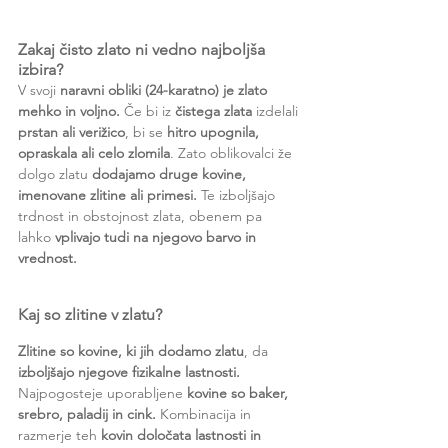
Zakaj čisto zlato ni vedno najboljša 
izbira?
V svoji 
naravni obliki (24-karatno) je zlato 
mehko in voljno.
 Če bi iz 
čistega zlata
 izdelali 
prstan ali verižico
, bi se 
hitro upognila, 
opraskala ali celo zlomila
. Zato oblikovalci že 
dolgo zlatu 
dodajamo druge kovine, 
imenovane zlitine ali primesi.
 Te izboljšajo 
trdnost in obstojnost zlata, obenem pa 
lahko 
vplivajo tudi na njegovo barvo in 
vrednost.
Kaj so zlitine v zlatu?
Zlitine so kovine, ki jih dodamo zlatu
, da 
izboljšajo njegove fizikalne lastnosti.
Najpogosteje uporabljene 
kovine so baker, 
srebro, paladij in cink.
 Kombinacija in 
razmerje teh 
kovin določata lastnosti in 