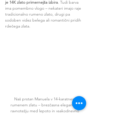
je 14K zlato primernejša izbira
. Tudi barva 
ima pomembno vlogo – nekateri imajo raje 
tradicionalno rumeno zlato, drugi pa 
sodoben videz belega ali romantični pridih 
rdečega zlata.
Naš prstan Manuela v 14-karatnem 
rumenem zlatu – brezčasna eleganca v 
ravnotežju med lepoto in vsakodnevno 
trpežnostjo.