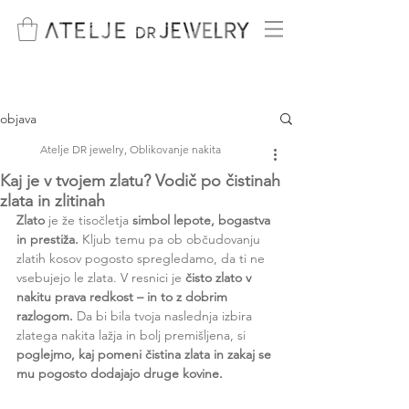
objava
Atelje DR jewelry, Oblikovanje nakita
Kaj je v tvojem zlatu? Vodič po čistinah
zlata in zlitinah
Zlato
 je že tisočletja 
simbol lepote, bogastva 
in prestiža.
 Kljub temu pa ob občudovanju 
zlatih kosov pogosto spregledamo, da ti ne 
vsebujejo le zlata. V resnici je 
čisto zlato v 
nakitu prava redkost – in to z dobrim 
razlogom.
 Da bi bila tvoja naslednja izbira 
zlatega nakita lažja in bolj premišljena, si 
poglejmo, kaj pomeni čistina zlata in zakaj se 
mu pogosto dodajajo druge kovine.