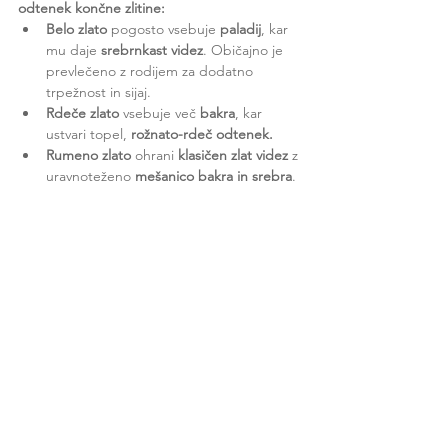
odtenek končne zlitine:
Belo zlato
 pogosto vsebuje 
paladij
, kar 
mu daje 
srebrnkast videz
. Običajno je 
prevlečeno z rodijem za dodatno 
trpežnost in sijaj.
Rdeče zlato
 vsebuje več 
bakra
, kar 
ustvari topel, 
rožnato-rdeč odtenek.
Rumeno zlato
 ohrani 
klasičen zlat videz
 z 
uravnoteženo 
mešanico bakra in srebra
.