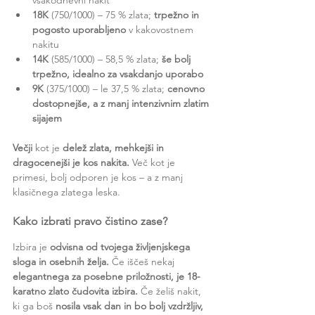
18K
 (750/1000) – 75 % zlata; 
trpežno in 
pogosto uporabljeno
 v kakovostnem 
nakitu
14K
 (585/1000) – 58,5 % zlata; 
še bolj 
trpežno, idealno za vsakdanjo uporabo
9K
 (375/1000) – le 37,5 % zlata; 
cenovno 
dostopnejše, a z manj intenzivnim zlatim 
sijajem
Večji
 kot je 
delež zlata, mehkejši in 
dragocenejši je kos nakita.
 Več kot je 
primesi, bolj odporen je kos – a z manj 
klasičnega zlatega leska.
Kako izbrati pravo čistino zase?
Izbira je 
odvisna od tvojega življenjskega 
sloga in osebnih želja.
 Če iščeš nekaj 
elegantnega za posebne priložnosti, je 18-
karatno zlato čudovita izbira.
 Če želiš nakit, 
ki ga boš 
nosila vsak dan in bo bolj vzdržljiv, 