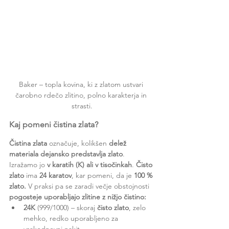
Baker – topla kovina, ki z zlatom ustvari 
čarobno rdečo zlitino, polno karakterja in 
strasti.
Kaj pomeni čistina zlata?
Čistina zlata
 označuje, kolikšen 
delež 
materiala dejansko predstavlja zlato
. 
Izražamo jo 
v karatih (K) ali v tisočinkah
. 
Čisto 
zlato
 ima 
24 karatov
, kar pomeni, da je 
100 % 
zlato.
 V praksi pa se zaradi večje obstojnosti 
pogosteje uporabljajo zlitine z nižjo čistino:
24K
 (999/1000) – skoraj 
čisto zlato
, zelo 
mehko, redko uporabljeno za 
vsakodnevni nakit