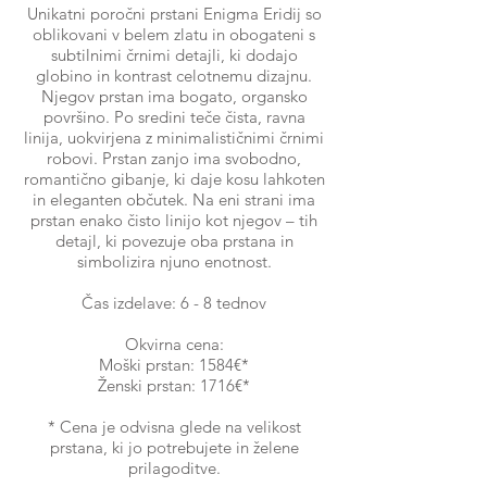
Unikatni poročni prstani Enigma Eridij so
oblikovani v belem zlatu in obogateni s
subtilnimi črnimi detajli, ki dodajo
globino in kontrast celotnemu dizajnu.
Njegov prstan ima bogato, organsko
površino. Po sredini teče čista, ravna
linija, uokvirjena z minimalističnimi črnimi
robovi. Prstan zanjo ima svobodno,
romantično gibanje, ki daje kosu lahkoten
in eleganten občutek. Na eni strani ima
prstan enako čisto linijo kot njegov – tih
detajl, ki povezuje oba prstana in
simbolizira njuno enotnost.
Čas izdelave: 6 - 8 tednov
Okvirna cena:
Moški prstan: 1584€*
Ženski prstan: 1716€*
* Cena je odvisna glede na velikost
prstana, ki jo potrebujete in želene
prilagoditve.