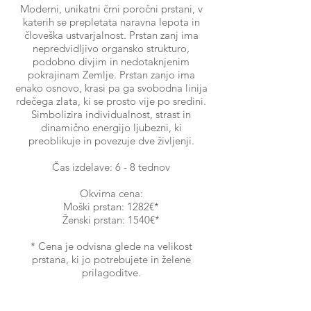
Moderni, unikatni črni poročni prstani, v
katerih se prepletata naravna lepota in
človeška ustvarjalnost. Prstan zanj ima
nepredvidljivo organsko strukturo,
podobno divjim in nedotaknjenim
pokrajinam Zemlje. Prstan zanjo ima
enako osnovo, krasi pa ga svobodna linija
rdečega zlata, ki se prosto vije po sredini.
Simbolizira individualnost, strast in
dinamično energijo ljubezni, ki
preoblikuje in povezuje dve življenji.
Čas izdelave: 6 - 8 tednov
Okvirna cena:
Moški prstan: 1282€*
Ženski prstan: 1540€*
* Cena je odvisna glede na velikost
prstana, ki jo potrebujete in želene
prilagoditve.