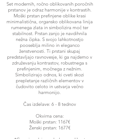
Set modernih, ročno oblikovanih poročnih
prstanov je odraz harmonije v kontrastih.
Moški prstan prefinjene oblike krasi
minimalistična, organsko oblikovana linija
rumenega zlata in simbolizira moč ter
stabilnost. Prstan zanjo je navdihnila
nežna čipka. S svojo lahkotnostjo
pooseblja milino in eleganco
ženstvenosti. Ti prstani skupaj
predstavljajo ravnovesje, ki ga najdemo v
združevanju kontrastov, robustnega s
prefinjenim, močnega z nežnim.
Simbolizirajo odnos, ki cveti skozi
prepletanje različnih elementov v
čudovito celoto in ustvarja večno
harmonijo.
Čas izdelave: 6 - 8 tednov
Okvirna cena:
Moški prstan: 1167€
Ženski prstan: 1677€