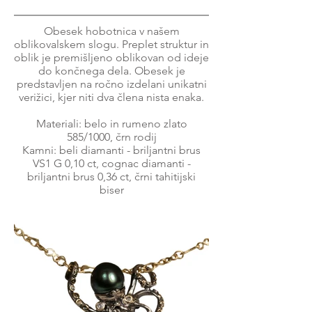
Obesek hobotnica v našem
oblikovalskem slogu. Preplet struktur in
oblik je premišljeno oblikovan od ideje
do končnega dela. Obesek je
predstavljen na ročno izdelani unikatni
verižici, kjer niti dva člena nista enaka.
Materiali: belo in rumeno zlato
585/1000, črn rodij
Kamni: beli diamanti - briljantni brus
VS1 G 0,10 ct, cognac diamanti -
briljantni brus 0,36 ct, črni tahitijski
biser