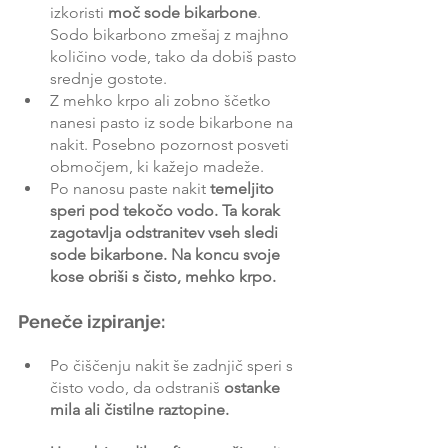
izkoristi 
moč sode bikarbone
. 
Sodo bikarbono zmešaj z majhno 
količino vode, tako da dobiš pasto 
srednje gostote.
Z mehko krpo ali zobno ščetko 
nanesi pasto iz sode bikarbone na 
nakit. Posebno pozornost posveti 
območjem, ki kažejo madeže.
Po nanosu paste nakit 
temeljito 
speri pod tekočo vodo. Ta korak 
zagotavlja odstranitev vseh sledi 
sode bikarbone. Na koncu svoje 
kose obriši s čisto, mehko krpo.
Peneče izpiranje:
Po čiščenju nakit še zadnjič speri s 
čisto vodo, da odstraniš 
ostanke 
mila ali čistilne raztopine.