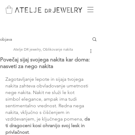
objava
Atelje DR jewelry, Oblikovanje nakita
Povečaj sijaj svojega nakita kar doma:
nasveti za nego nakita
Zagotavljanje lepote in sijaja tvojega 
nakita zahteva obvladovanje umetnosti 
nege nakita. Nakit ne služi le kot 
simbol elegance, ampak ima tudi 
sentimentalno vrednost. Redna nega 
nakita, vključno s čiščenjem in 
vzdrževanjem, je ključnega pomena, 
da 
ti dragoceni kosi ohranijo svoj lesk in 
privlačnost
.