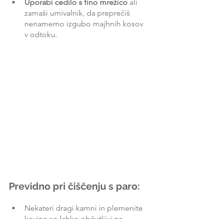
Uporabi cedilo s fino mrežico
 ali 
zamaši umivalnik, da preprečiš 
nenamerno izgubo majhnih kosov 
v odtoku.
Previdno pri čiščenju s paro:
Nekateri dragi kamni in plemenite 
kovine so lahko občutljivi na 