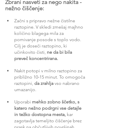
Zbrani nasveti za nego nakita - 
nežno čiščenje:
Začni s pripravo nežne čistilne 
raztopine. V skledi zmešaj majhno 
količino blagega mila za 
pomivanje posode s toplo vodo. 
Cilj je doseči raztopino, ki 
učinkovito čisti, 
ne da bi bila 
preveč koncentrirana.
Nakit potopi v milno raztopino za 
približno 10-15 minut. To omogoča 
raztopini,
 da zrahlja 
vso nabrano 
umazanijo.
Uporabi 
mehko zobno ščetko, s 
katero nežno podrgni vse detajle 
in težko dostopna mesta, 
kar 
zagotavlja temeljito čiščenje brez 
prask na občutljivih površinah.