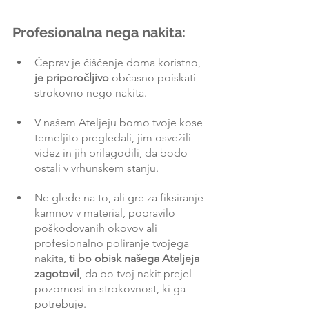
Profesionalna nega nakita:
Čeprav je čiščenje doma koristno,
je priporočljivo
 občasno poiskati 
strokovno nego nakita.
V našem Ateljeju bomo tvoje kose 
temeljito pregledali, jim osvežili 
videz in jih prilagodili, da bodo 
ostali v vrhunskem stanju.
Ne glede na to, ali gre za fiksiranje 
kamnov v material, popravilo 
poškodovanih okovov ali 
profesionalno poliranje tvojega 
nakita, 
ti bo obisk našega Ateljeja 
zagotovil
, da bo tvoj nakit prejel 
pozornost in strokovnost, ki ga 
potrebuje.