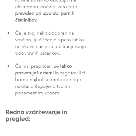
ekstremno vročino, zato bodi 
previden pri uporabi parnih 
čistilnikov.
Če je tvoj nakit odporen na 
vročino, je čiščenje s paro lahko 
učinkovit način za odstranjevanje 
trdovratnih ostankov.
Če nisi prepričan, se 
lahko 
posvetuješ z nami 
in zagotovili ti 
bomo najboljšo metodo nege 
nakita, prilagojeno tvojim 
posameznim kosom.
Redno vzdrževanje in 
pregled: