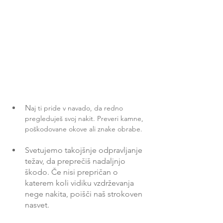
N
aj ti pride v navado, da redno 
pregleduješ svoj nakit. Preveri kamne, 
poškodovane okove ali znake obrabe.
Svetujemo takojšnje odpravljanje 
težav, da preprečiš nadaljnjo 
škodo. Če nisi prepričan o 
katerem koli vidiku vzdrževanja 
nege nakita, poišči naš strokoven 
nasvet.