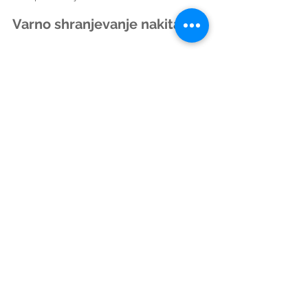
Varno shranjevanje nakita:
Vsak kos nakita posebej shranjuj v 
škatli ali torbici 
z mehko podlogo
, 
da preprečiš praske in zapletanje.
Nakit n
e izpostavljaj neposredni 
sončni svetlobi
, da preprečiš 