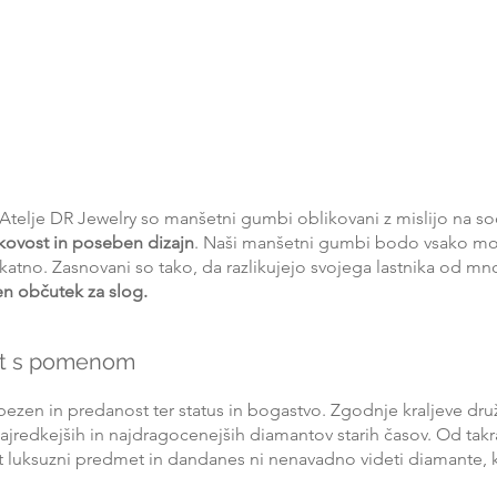
telje DR Jewelry so manšetni gumbi oblikovani z mislijo na s
akovost in poseben dizajn
. Naši manšetni gumbi bodo vsako m
katno. Zasnovani so tako, da razlikujejo svojega lastnika od mn
len občutek za slog.
it s pomenom
bezen in predanost ter status in bogastvo. Zgodnje kraljeve druži
najredkejših in najdragocenejših diamantov starih časov. Od takr
ot luksuzni predmet in dandanes ni nenavadno videti diamante, ki 