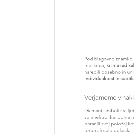
Pod blagovno znamko A
moškega, 
ki ima rad k
naredili posebno in uni
individualnost in subti
Verjamemo v nak
Diamant simbolizira lju
so imeli zbirke, polne 
ohranili svoj položaj k
torbe ali celo oblačila.