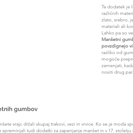
Ta dodatek je l
različnih materi
zlato, srebro, j
materiali ali k
Lahko pa so vel
Manšetni gumbi
povzdignejo vid
razliko od gumb
mogoče prepros
zamenjati, kadar
nositi drug par
etnih gumbov
nšete srajc držali skupaj trakovi, vezi in vrvice. Ko se je moda spr
 spreminjali tudi dodatki za zapenjanje manšet in v 17. stoletju 