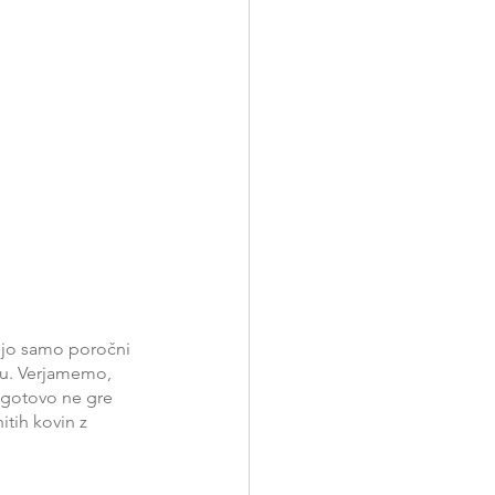
sijo samo poročni 
lu. Verjamemo, 
agotovo ne gre 
itih kovin z 