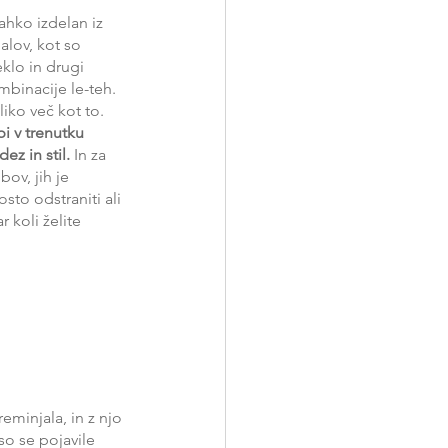
ahko izdelan iz 
alov, kot so 
eklo in drugi 
ombinacije le-teh. 
iko več kot to. 
 v trenutku 
ez in stil.
 In za 
ov, jih je 
to odstraniti ali 
 koli želite 
.
eminjala, in z njo 
so se pojavile 