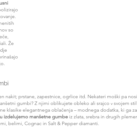
usni 
lizirajo 
ovanje. 
enitih 
nov so 
reče, 
ali. Že 
dje 
prinašajo 
jo.
mbi
en nakit; prstane, zapestnice, ogrlice itd. Nekateri moški pa no
manšetni gumbi? Z njimi oblikujete obleko ali srajco 
svojem sti
v 
ečne klasike elegantnega oblačenja – modnega dodatka, ki ga z
iu izdelujemo manšetne gumbe
 iz zlata, srebra in drugih plemen
nimi, belimi, Cognac in Salt & Pepper diamanti.