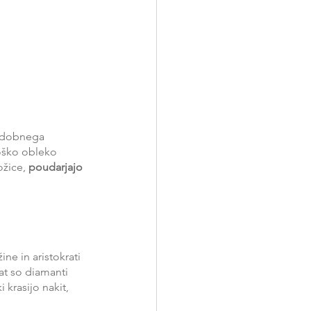
odobnega 
oško obleko 
ožice,
 poudarjajo 
ne in aristokrati 
at so diamanti 
krasijo nakit, 