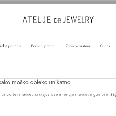
Nakit po meri
Poročni prstani
Zaročni prstani
O nas
 vsako moško obleko unikatno
za pritrditev manšet na srajcah, se imenuje manšetni gumbi in 
za