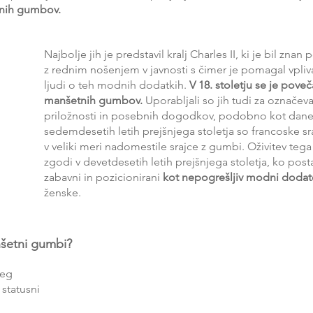
tnih gumbov.
Najbolje jih je predstavil kralj Charles II, ki je bil znan
z rednim nošenjem v javnosti s čimer je pomagal vpliv
ljudi o teh modnih dodatkih. 
V 18. stoletju se je pove
manšetnih gumbov.
 Uporabljali so jih tudi za označeva
priložnosti in posebnih dogodkov, podobno kot danes
sedemdesetih letih prejšnjega stoletja so francoske s
v veliki meri nadomestile srajce z gumbi. Oživitev teg
zgodi v devetdesetih letih prejšnjega stoletja, ko post
zabavni in pozicionirani 
kot nepogrešljiv modni dodat
ženske. 
nšetni gumbi?
eg 
statusni 