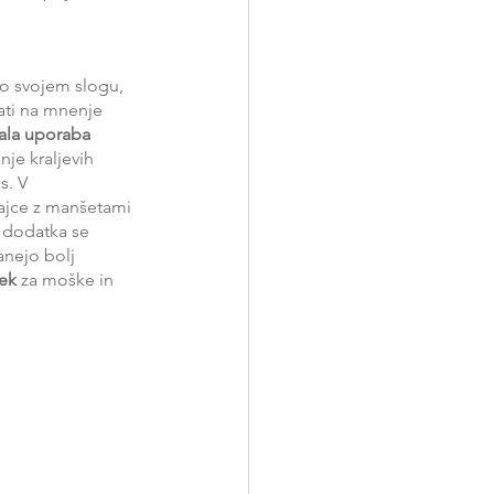
 po svojem slogu,  
ati na mnenje 
čala uporaba 
nje kraljevih 
. V 
rajce z manšetami 
a dodatka se 
anejo bolj 
ek
 za moške in 