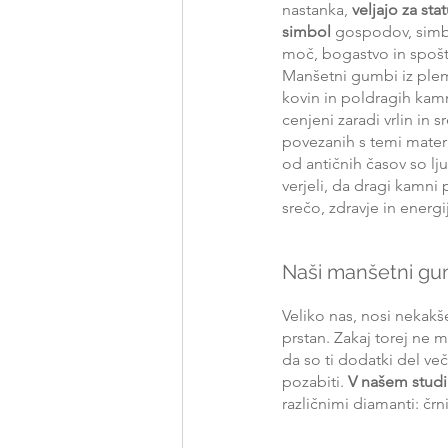
nastanka, 
veljajo za stat
simbol 
gospodov, simbo
moč, bogastvo in spošt
Manšetni gumbi iz plem
kovin in poldragih kam
cenjeni zaradi vrlin in s
povezanih s temi materi
od antičnih časov so lju
verjeli, da dragi kamni 
srečo, zdravje in energi
Naši manšetni gu
Veliko nas, nosi nekakš
prstan. Zakaj torej ne 
da so ti dodatki del v
pozabiti.
 V našem stud
različnimi diamanti: čr